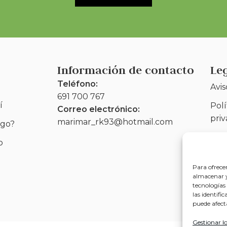
Información de contacto
Le
Teléfono:
Avis
691 700 767
í
Polí
Correo electrónico:
pri
marimar_rk93@hotmail.com
go?
Polí
o
(UE
Para ofrece
Acce
almacenar y/
tecnologías
las identifi
puede afect
Gestionar lo