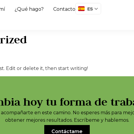
mí
¿Qué hago?
Contacto
ES
rized
. Edit or delete it, then start writing!
bia hoy tu forma de trab
ra acompañarte en este camino. No esperes más para mej
obtener mejores resultados. Escríbeme y hablemos.
Contáctame