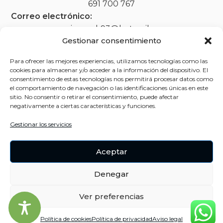
691 700 767
Correo electrónico:
marimar_rk93@hotmail.com
Gestionar consentimiento
Para ofrecer las mejores experiencias, utilizamos tecnologías como las
cookies para almacenar y/o acceder a la información del dispositivo. El
Legal
consentimiento de estas tecnologías nos permitirá procesar datos como
el comportamiento de navegación o las identificaciones únicas en este
Aviso legal
sitio. No consentir o retirar el consentimiento, puede afectar
negativamente a ciertas características y funciones.
Política de privacidad
Gestionar los servicios
Política de cookies (UE)
Accesibilidad
Aceptar
Denegar
Ver preferencias
Política de cookies
Política de privacidad
Aviso legal